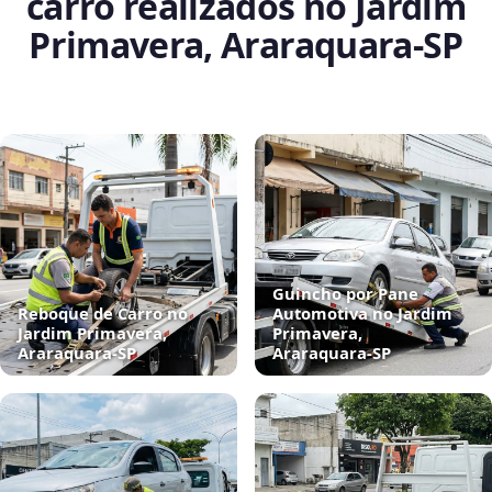
carro realizados no Jardim
Primavera, Araraquara‑SP
Guincho por Pane
Reboque de Carro no
Automotiva no Jardim
Jardim Primavera,
Primavera,
Araraquara‑SP
Araraquara‑SP