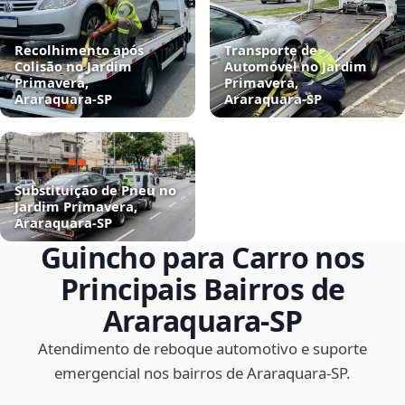
Recolhimento após
Transporte de
Colisão no Jardim
Automóvel no Jardim
Primavera,
Primavera,
Araraquara‑SP
Araraquara‑SP
Substituição de Pneu no
Jardim Primavera,
Araraquara‑SP
Guincho para Carro nos
Principais Bairros de
Araraquara‑SP
Atendimento de reboque automotivo e suporte
emergencial nos bairros de Araraquara‑SP.