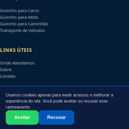
Guincho para Carro
Guincho para Moto
Guincho para Caminhão
Transporte de Veículos
LINKS ÚTEIS
Onde Atendemos
Sobre
Contato
CONTATO
Usamos cookies apenas para medir acessos e melhorar a
experiência do site. Você pode aceitar ou recusar esse
rastreamento.
Atendimento em
Araraquara
-
SP
e regiões parceiras
contato@guinchoemararaquara.com.br
Aceitar
Recusar
©
2026
Guincho em
Araraquara
-
SP
. Todos os direitos reservados.
Política de Privacidade
·
Termos de Uso
·
Sitemap