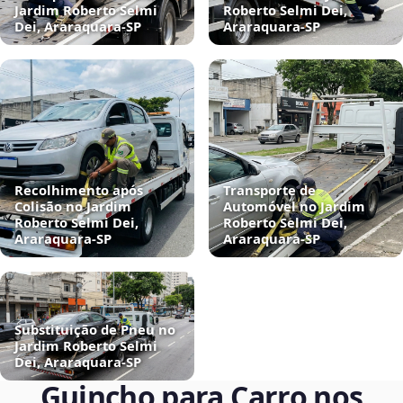
Jardim Roberto Selmi
Roberto Selmi Dei,
Dei, Araraquara‑SP
Araraquara‑SP
Recolhimento após
Transporte de
Colisão no Jardim
Automóvel no Jardim
Roberto Selmi Dei,
Roberto Selmi Dei,
Araraquara‑SP
Araraquara‑SP
Substituição de Pneu no
Jardim Roberto Selmi
Dei, Araraquara‑SP
Guincho para Carro nos