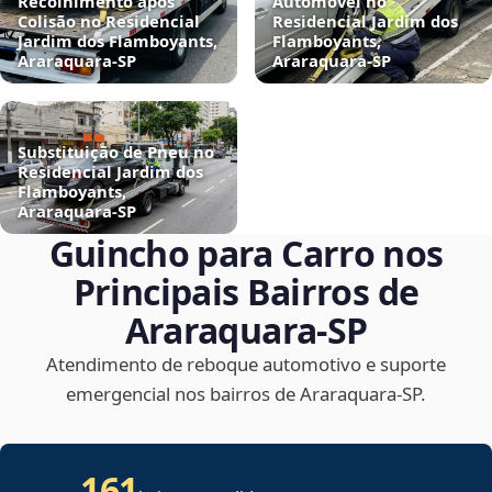
Recolhimento após
Automóvel no
Colisão no Residencial
Residencial Jardim dos
Jardim dos Flamboyants,
Flamboyants,
Araraquara‑SP
Araraquara‑SP
Substituição de Pneu no
Residencial Jardim dos
Flamboyants,
Araraquara‑SP
Guincho para Carro nos
Principais Bairros de
Araraquara‑SP
Atendimento de reboque automotivo e suporte
emergencial nos bairros de Araraquara‑SP.
161