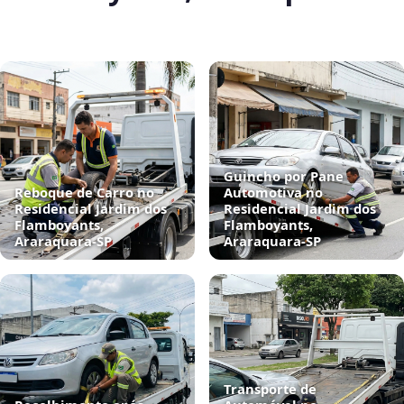
Guincho por Pane
Reboque de Carro no
Automotiva no
Residencial Jardim dos
Residencial Jardim dos
Flamboyants,
Flamboyants,
Araraquara‑SP
Araraquara‑SP
Transporte de