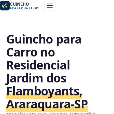
GUINCHO
ARARAQUARA
-
SP
Guincho para
Carro no
Residencial
Jardim dos
Flamboyants,
Araraquara‑SP