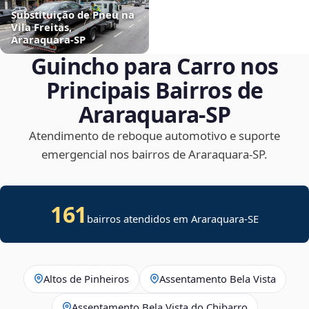
Substituição de Pneu na
Vila Freitas,
Araraquara‑SP
Guincho para Carro nos
Principais Bairros de
Araraquara‑SP
Atendimento de reboque automotivo e suporte
emergencial nos bairros de Araraquara‑SP.
161
bairros atendidos em
Araraquara
-
SE
Altos de Pinheiros
Assentamento Bela Vista
Assentamento Bela Vista do Chibarro