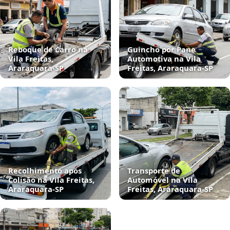
Reboque de Carro na
Guincho por Pane
Vila Freitas,
Automotiva na Vila
Araraquara‑SP
Freitas, Araraquara‑SP
Recolhimento após
Transporte de
Colisão na Vila Freitas,
Automóvel na Vila
Araraquara‑SP
Freitas, Araraquara‑SP