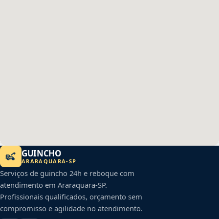
GUINCHO
ARARAQUARA
-
SP
Serviços de guincho 24h e reboque com
atendimento em
Araraquara
-
SP
.
Profissionais qualificados, orçamento sem
compromisso e agilidade no atendimento.