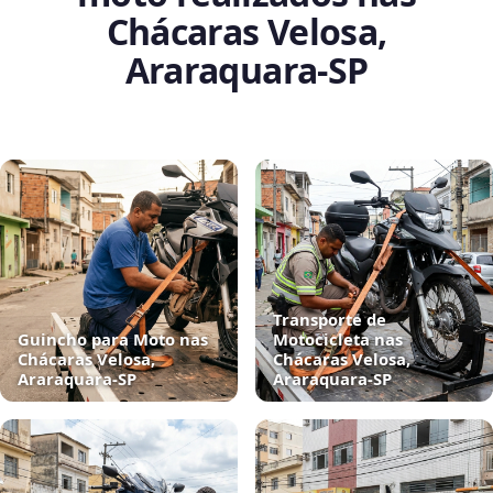
Chácaras Velosa,
Araraquara‑SP
Transporte de
Guincho para Moto nas
Motocicleta nas
Chácaras Velosa,
Chácaras Velosa,
Araraquara‑SP
Araraquara‑SP