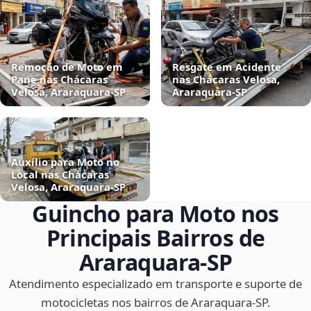
Remoção de Moto em
Resgate em Acidente
Pane nas Chácaras
nas Chácaras Velosa,
Velosa, Araraquara‑SP
Araraquara‑SP
Auxílio para Moto no
Local nas Chácaras
Velosa, Araraquara‑SP
Guincho para Moto nos
Principais Bairros de
Araraquara‑SP
Atendimento especializado em transporte e suporte de
motocicletas nos bairros de Araraquara‑SP.