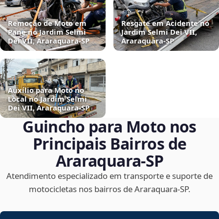
Remoção de Moto em
Resgate em Acidente no
Pane no Jardim Selmi
Jardim Selmi Dei VII,
Dei VII, Araraquara‑SP
Araraquara‑SP
Auxílio para Moto no
Local no Jardim Selmi
Dei VII, Araraquara‑SP
Guincho para Moto nos
Principais Bairros de
Araraquara‑SP
Atendimento especializado em transporte e suporte de
motocicletas nos bairros de Araraquara‑SP.