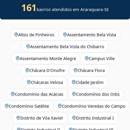
161
bairros atendidos em
Araraquara
-
SE
Altos de Pinheiros
Assentamento Bela Vista
Assentamento Bela Vista do Chibarro
Assentamento Monte Alegre
Campus Ville
Chácara D'Onofre
Chácara Flora
Chácaras Velosa
Cidade Jardim
Condomínio das Acácias
Condomínio dos Oitis
Condomínio Satélite
Condomínio Veredas do Campo
Distrito de Vila Xavier
Distrito Industrial I
Distrito Industrial II
Distrito Industrial III