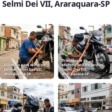
Selmi Dei VII, Araraquara‑SP
Transporte de
Guincho para Moto no
Motocicleta no Jardim
Jardim Selmi Dei VII,
Selmi Dei VII,
Araraquara‑SP
Araraquara‑SP