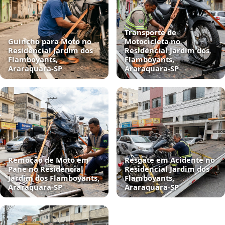
Transporte de
Guincho para Moto no
Motocicleta no
Residencial Jardim dos
Residencial Jardim dos
Flamboyants,
Flamboyants,
Araraquara‑SP
Araraquara‑SP
Remoção de Moto em
Resgate em Acidente no
Pane no Residencial
Residencial Jardim dos
Jardim dos Flamboyants,
Flamboyants,
Araraquara‑SP
Araraquara‑SP