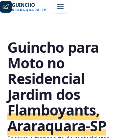
GUINCHO
ARARAQUARA
-
SP
Guincho para
Moto no
Residencial
Jardim dos
Flamboyants,
Araraquara‑SP