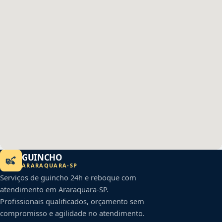
GUINCHO
ARARAQUARA
-
SP
Serviços de guincho 24h e reboque com
atendimento em
Araraquara
-
SP
.
Profissionais qualificados, orçamento sem
compromisso e agilidade no atendimento.