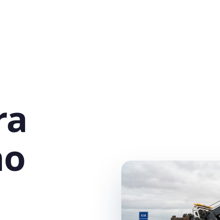
ra
no