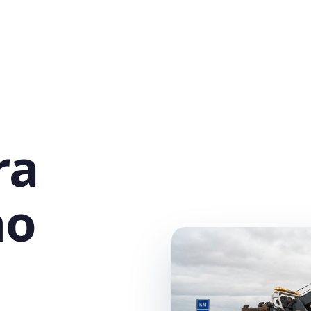
ra
no