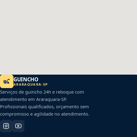
GUINCHO
ARARAQUARA
-
SP
Serviços de guincho 24h e reboque com
atendimento em
Araraquara
-
SP
.
Profissionais qualificados, orçamento sem
compromisso e agilidade no atendimento.