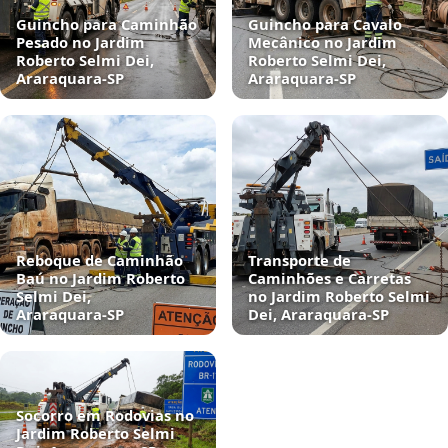
Guincho para Caminhão
Guincho para Cavalo
Pesado no Jardim
Mecânico no Jardim
Roberto Selmi Dei,
Roberto Selmi Dei,
Araraquara‑SP
Araraquara‑SP
Reboque de Caminhão
Transporte de
Baú no Jardim Roberto
Caminhões e Carretas
Selmi Dei,
no Jardim Roberto Selmi
Araraquara‑SP
Dei, Araraquara‑SP
Socorro em Rodovias no
Jardim Roberto Selmi