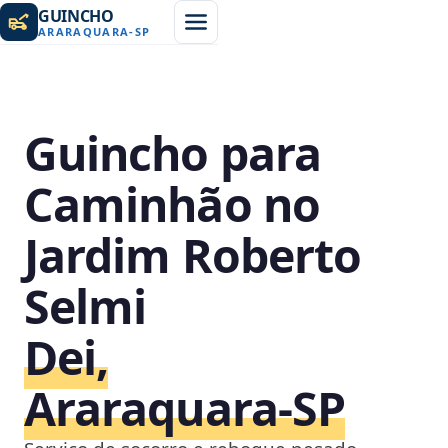
GUINCHO
ARARAQUARA
-
SP
Guincho para
Caminhão no
Jardim Roberto
Selmi
Dei,
Araraquara‑SP