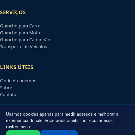
SERVIÇOS
Guincho para Carro
Guincho para Moto
Guincho para Caminhão
Transporte de Veículos
LINKS ÚTEIS
Onde Atendemos
Sobre
Contato
CONTATO
Usamos cookies apenas para medir acessos e melhorar a
experiência do site. Você pode aceitar ou recusar esse
rastreamento.
Atendimento em
Araraquara
-
SP
e regiões parceiras