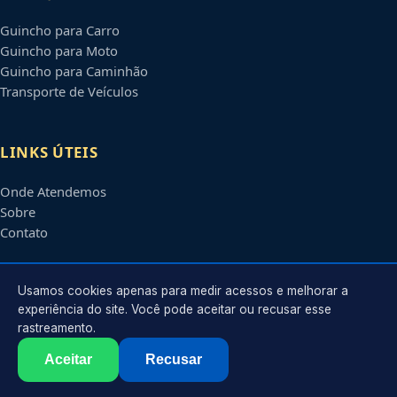
Guincho para Carro
Guincho para Moto
Guincho para Caminhão
Transporte de Veículos
LINKS ÚTEIS
Onde Atendemos
Sobre
Contato
CONTATO
Usamos cookies apenas para medir acessos e melhorar a
experiência do site. Você pode aceitar ou recusar esse
rastreamento.
Atendimento em
Araraquara
-
SP
e regiões parceiras
contato@guinchoemararaquara.com.br
Aceitar
Recusar
©
2026
Guincho em
Araraquara
-
SP
. Todos os direitos reservados.
Política de Privacidade
·
Termos de Uso
·
Sitemap