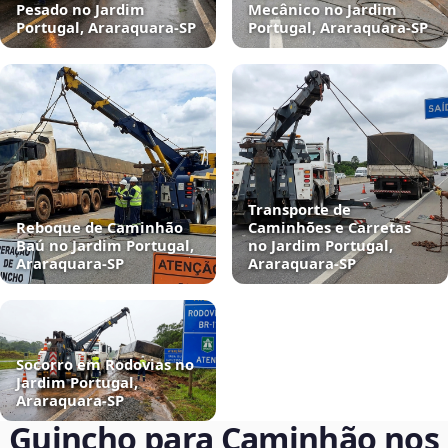
Pesado no Jardim
Mecânico no Jardim
Portugal, Araraquara‑SP
Portugal, Araraquara‑SP
Transporte de
Reboque de Caminhão
Caminhões e Carretas
Baú no Jardim Portugal,
no Jardim Portugal,
Araraquara‑SP
Araraquara‑SP
Socorro em Rodovias no
Jardim Portugal,
Araraquara‑SP
Guincho para Caminhão nos