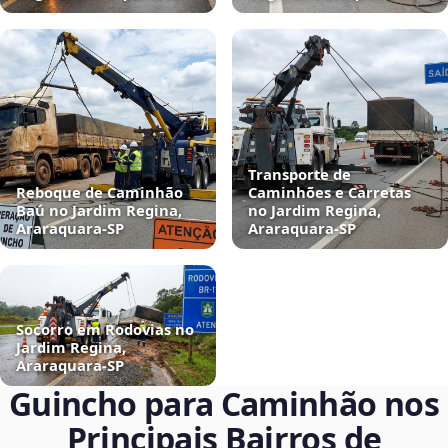
Transporte de
Reboque de Caminhão
Caminhões e Carretas
Baú no Jardim Regina,
no Jardim Regina,
Araraquara‑SP
Araraquara‑SP
Socorro em Rodovias no
Jardim Regina,
Araraquara‑SP
Guincho para Caminhão nos
Principais Bairros de