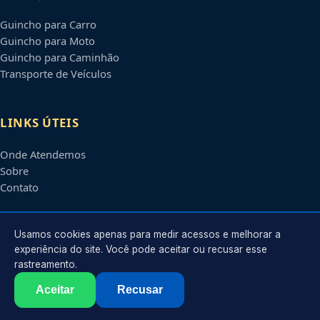
Guincho para Carro
Guincho para Moto
Guincho para Caminhão
Transporte de Veículos
LINKS ÚTEIS
Onde Atendemos
Sobre
Contato
CONTATO
Usamos cookies apenas para medir acessos e melhorar a
experiência do site. Você pode aceitar ou recusar esse
rastreamento.
Atendimento em
Araraquara
-
SP
e regiões parceiras
contato@guinchoemararaquara.com.br
Aceitar
Recusar
©
2026
Guincho em
Araraquara
-
SP
. Todos os direitos reservados.
Política de Privacidade
·
Termos de Uso
·
Sitemap