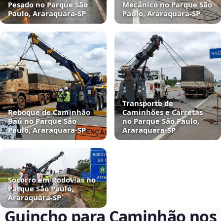
Pesado no Parque São
Mecânico no Parque São
Paulo, Araraquara‑SP
Paulo, Araraquara‑SP
Transporte de
Reboque de Caminhão
Caminhões e Carretas
Baú no Parque São
no Parque São Paulo,
Paulo, Araraquara‑SP
Araraquara‑SP
Socorro em Rodovias no
Parque São Paulo,
Araraquara‑SP
Guincho para Caminhão nos