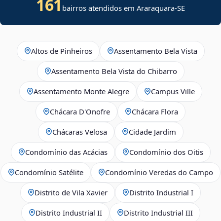
161
bairros atendidos em
Araraquara
-
SE
Altos de Pinheiros
Assentamento Bela Vista
Assentamento Bela Vista do Chibarro
Assentamento Monte Alegre
Campus Ville
Chácara D'Onofre
Chácara Flora
Chácaras Velosa
Cidade Jardim
Condomínio das Acácias
Condomínio dos Oitis
Condomínio Satélite
Condomínio Veredas do Campo
Distrito de Vila Xavier
Distrito Industrial I
Distrito Industrial II
Distrito Industrial III