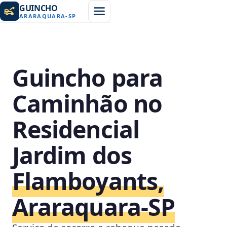
GUINCHO
ARARAQUARA
-
SP
Guincho para
Caminhão no
Residencial
Jardim dos
Flamboyants,
Araraquara‑SP