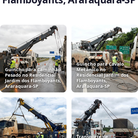
Guincho para Cavalo
Guincho para Caminhão
Mecânico no
Pesado no Residencial
Residencial Jardim dos
Jardim dos Flamboyants,
Flamboyants,
Araraquara‑SP
Araraquara‑SP
Transporte de