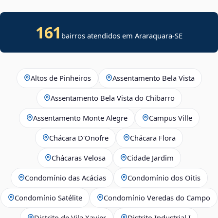
161
bairros atendidos em
Araraquara
-
SE
Altos de Pinheiros
Assentamento Bela Vista
Assentamento Bela Vista do Chibarro
Assentamento Monte Alegre
Campus Ville
Chácara D'Onofre
Chácara Flora
Chácaras Velosa
Cidade Jardim
Condomínio das Acácias
Condomínio dos Oitis
Condomínio Satélite
Condomínio Veredas do Campo
Distrito de Vila Xavier
Distrito Industrial I