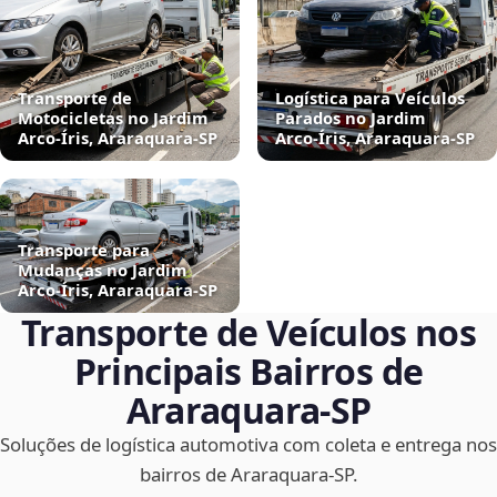
Transporte de
Logística para Veículos
Motocicletas no Jardim
Parados no Jardim
Arco‑Íris, Araraquara‑SP
Arco‑Íris, Araraquara‑SP
Transporte para
Mudanças no Jardim
Arco‑Íris, Araraquara‑SP
Transporte de Veículos nos
Principais Bairros de
Araraquara‑SP
Soluções de logística automotiva com coleta e entrega nos
bairros de Araraquara‑SP.