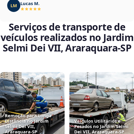
Lucas M.
LM
Serviços de transporte de
veículos realizados no Jardim
Selmi Dei VII, Araraquara‑SP
Remoção para Longa
Distância no Jardim
Veículos Utilitários e
Selmi Dei VII,
Pesados no Jardim Selmi
Araraquara‑SP
Dei VII, Araraquara‑SP