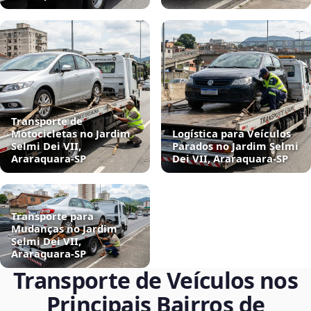
Transporte de
Motocicletas no Jardim
Logística para Veículos
Selmi Dei VII,
Parados no Jardim Selmi
Araraquara‑SP
Dei VII, Araraquara‑SP
Transporte para
Mudanças no Jardim
Selmi Dei VII,
Araraquara‑SP
Transporte de Veículos nos
Principais Bairros de