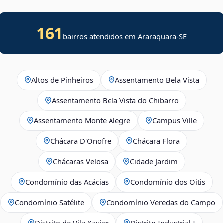
161
bairros atendidos em
Araraquara
-
SE
Altos de Pinheiros
Assentamento Bela Vista
Assentamento Bela Vista do Chibarro
Assentamento Monte Alegre
Campus Ville
Chácara D'Onofre
Chácara Flora
Chácaras Velosa
Cidade Jardim
Condomínio das Acácias
Condomínio dos Oitis
Condomínio Satélite
Condomínio Veredas do Campo
Distrito de Vila Xavier
Distrito Industrial I