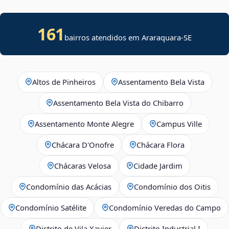
161
bairros atendidos em
Araraquara
-
SE
Altos de Pinheiros
Assentamento Bela Vista
Assentamento Bela Vista do Chibarro
Assentamento Monte Alegre
Campus Ville
Chácara D'Onofre
Chácara Flora
Chácaras Velosa
Cidade Jardim
Condomínio das Acácias
Condomínio dos Oitis
Condomínio Satélite
Condomínio Veredas do Campo
Distrito de Vila Xavier
Distrito Industrial I